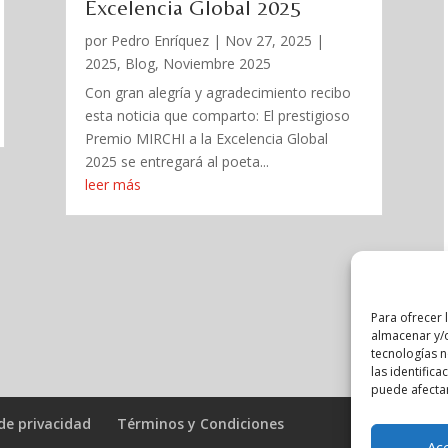
Excelencia Global 2025
por
Pedro Enríquez
|
Nov 27, 2025
|
2025
,
Blog
,
Noviembre 2025
Con gran alegría y agradecimiento recibo
esta noticia que comparto: El prestigioso
Premio MIRCHI a la Excelencia Global
2025 se entregará al poeta...
leer más
Para ofrecer 
almacenar y/o
tecnologías 
las identifica
puede afectar
 de privacidad
Términos y Condiciones
Ac