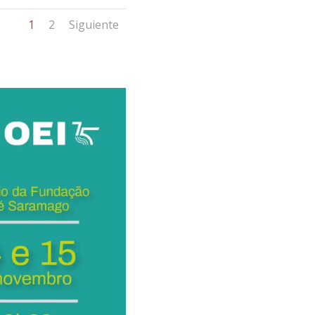
1
2
Siguiente