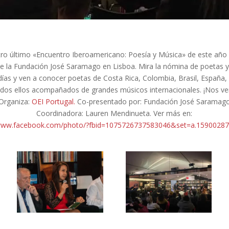
ro último «Encuentro Iberoamericano: Poesía y Música» de este año s
de la Fundación José
Saramago en Lisboa. Mira la nómina de poetas y
ías y ven a conocer poetas de Costa Rica, Colombia, Brasil, España, 
odos ellos acompañados de grandes músicos internacionales. ¡Nos v
Organiza:
OEI Portugal.
Co-presentado por: Fundación José Saramag
Coordinadora: Lauren Mendinueta. Ver más en:
/www.facebook.com/photo/?fbid=1075726737583046&set=a.1590028