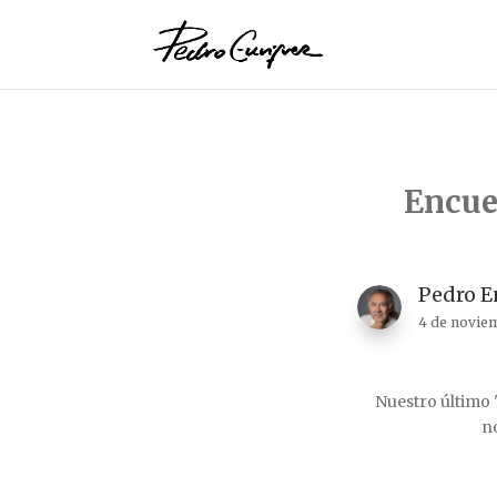
Encue
Pedro E
4 de novie
Nuestro último 
no