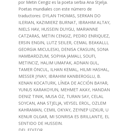
por Metin Cengiz es la poeta serbia Ana Stjelja.
Poetas mundiales con este número de
traductores: DYLAN THOMAS, SERKAN DO
ILERIAN, KAZIMIERZ BURNAT, IBRAHIM ALTAY,
NIELS HAV, HUSSEIN DUYGU, MARIANNE
CATZARAS, METIN CENGIZ, PEDRO ENRIQUEZ,
ERSIN ENGIN, LUTZ SEILER, CEMAL BEAKALLI,
GEORGIA MICULESKI, DENISA CRASUIN, SONA
HAMBARDZUM, SOPHIA JAMALI, SOUFI,
METINCIZ, HALIM UMAFAK, ADNAN GUL,
TAMER ÖNCUL, ILHAN KEMAL, HILMI HASHAL,
MESSER JYVAY, IBRAHIM KANBEROGLU, B.
KENAN KOCATURK, LÍNEA DE ACCIÓN BAYAR,
YUNUS KARAKOYUN, MEHMET AKAY, HANDAN
DENIZ TINIK, MUSA ÖZ, TURAN SAY, CELAL
SOYCAN, ANA STJELJA, VEYSEL EROL, OZLEM
KAHRAMAN, CEMIL OKYAY, ZEYNEP UZKUR, U
KENUR OLGAR, MI SONRISA ES BRILLANTE, EL
SENTIDO DE HUSSEIN.
DEL EDITOR