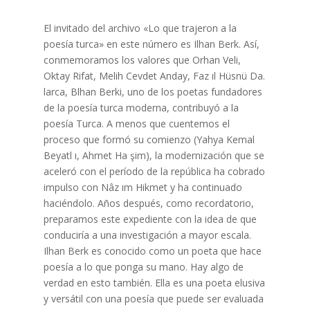
El invitado del archivo «Lo que trajeron a la
poesía turca» en este número es Ilhan Berk. Así,
conmemoramos los valores que Orhan Veli,
Oktay Rifat, Melih Cevdet Anday, Faz ıl Hüsnü Da.
larca, Blhan Berki, uno de los poetas fundadores
de la poesía turca moderna, contribuyó a la
poesía Turca. A menos que cuentemos el
proceso que formó su comienzo (Yahya Kemal
Beyatl ı, Ahmet Ha şim), la modernización que se
aceleró con el período de la república ha cobrado
impulso con Nâz ım
Hikmet y ha continuado
haciéndolo. Años después, como recordatorio,
preparamos este expediente con la idea de que
conduciría a una investigación a mayor escala.
Ilhan Berk es conocido como un poeta que hace
poesía a lo que ponga su mano. Hay algo de
verdad en esto también. Ella es una poeta elusiva
y versátil con una poesía que puede ser evaluada