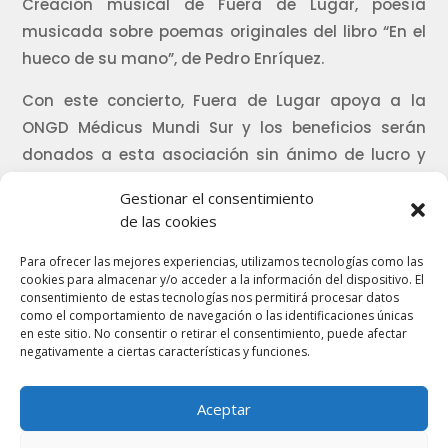
Creación musical de Fuera de Lugar, poesía
musicada sobre poemas originales del libro “En el
hueco de su mano”, de Pedro Enríquez.
Con este concierto, Fuera de Lugar apoya a la
ONGD Médicus Mundi Sur y los beneficios serán
donados a esta asociación sin ánimo de lucro y
con una antigüedad de 50 años de experiencia en
Gestionar el consentimiento
la cooperación sanitaria.
de las cookies
https://www.turgranada.es/agenda/fuera-de-
Para ofrecer las mejores experiencias, utilizamos tecnologías como las
lugar-presenta-el-cielo-se-incendia/
cookies para almacenar y/o acceder a la información del dispositivo. El
consentimiento de estas tecnologías nos permitirá procesar datos
como el comportamiento de navegación o las identificaciones únicas
en este sitio. No consentir o retirar el consentimiento, puede afectar
negativamente a ciertas características y funciones.
Aceptar